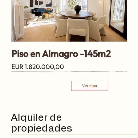
Piso en Almagro -145m2
Precio
EUR 1.820.000,00
Justicia
Justicia
Justicia
Malasaña
Bohadilla
Justicia
Almagro
Salamanca
Ver más
Alquiler de
propiedades