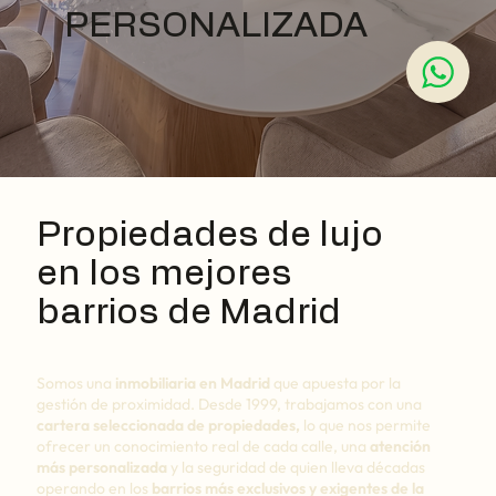
PERSONALIZADA
Propiedades de lujo
en los mejores
barrios de Madrid
Somos una
inmobiliaria en Madrid
que apuesta por la
gestión de proximidad. Desde 1999, trabajamos con una
cartera seleccionada de propiedades,
lo que nos permite
ofrecer un conocimiento real de cada calle, una
atención
más personalizada
y la seguridad de quien lleva décadas
operando en los
barrios más exclusivos y exigentes de la