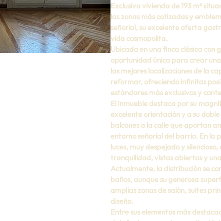
Exclusiva vivienda de 193 m² situad
las zonas más cotizadas y emblem
señorial, su excelente oferta gastr
vida cosmopolita.
Ubicada en una finca clásica con 
oportunidad única para crear una 
las mejores localizaciones de la c
reformar, ofreciendo infinitas posi
estándares más exclusivos y con
El inmueble destaca por su magnífi
excelente orientación y a su doble
balcones a la calle que aportan am
entorno señorial del barrio. En la 
luces, muy despejado y silencioso
tranquilidad, vistas abiertas y un
Actualmente, la distribución se c
baños, aunque su generosa superfi
amplias zonas de salón, suites pri
diseño.
Entre sus elementos más destacados