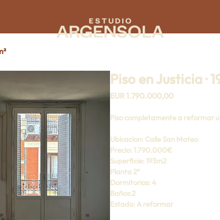
m²
Piso en Justicia · 
Precio
EUR 1.790.000,00
Piso completamente a reformar ubi
Ubicacion
: Calle San Mateo
Precio
: 1.790.000€
Superficie:
 193m2
Planta
 2º
Dormitorios
: 4
Baños
:2
Estado
: A reformar