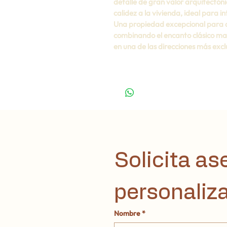
detalle de gran valor arquitectóni
calidez a la vivienda, ideal para i
Una propiedad excepcional para qui
combinando el encanto clásico ma
en una de las direcciones más exc
Solicita as
personaliz
Nombre
*