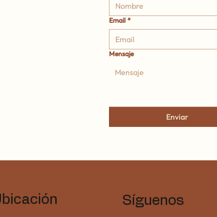
Email
*
Mensaje
Enviar
bicación
Síguenos