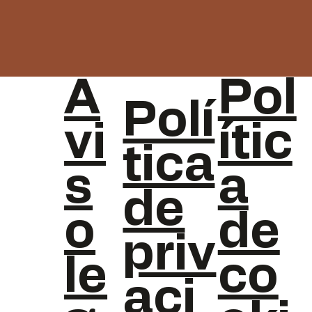
A
Pol
Polí
vi
ític
tica
s
a
de
o
de
priv
le
co
aci