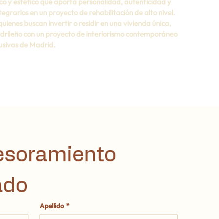
co y estético que aporta personalidad, autenticidad y 
ntegrarlos en un proyecto de rehabilitación de alto nivel.
enes buscan invertir o residir en una vivienda única, 
drileño con un proyecto de interiorismo contemporáneo 
lusivas de Madrid.
esoramiento 
ado
Apellido
*