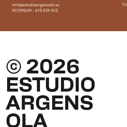
Ca
info@estudioargensola.es
91/3195619
-
675 539 903
© 2026
ESTUDIO
ARGENS
OLA